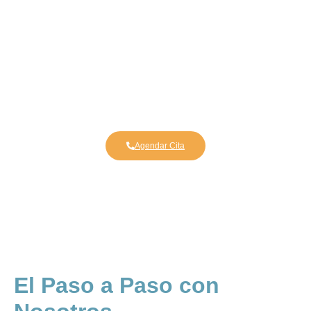
Reserva tu Cita
Contamos con una serie de profesionales que podrás
resolver todas tus dudas
Agendar Cita
El Paso a Paso con