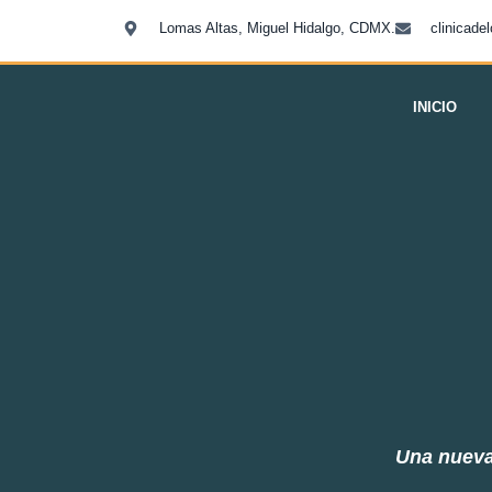
Lomas Altas, Miguel Hidalgo, CDMX.
clinicad
INICIO
Una nueva 